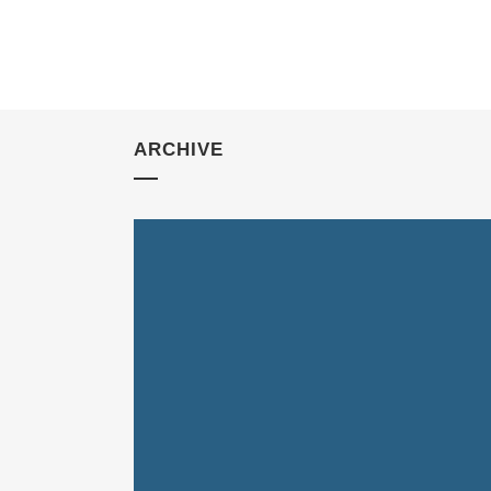
ARCHIVE